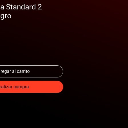
ea Standard 2
egro
regar al carrito
ealizar compra