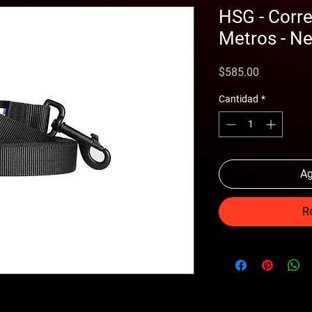
HSG - Corr
Metros - N
Precio
$585.00
Cantidad
*
Ag
R