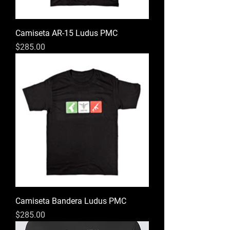
Camiseta AR-15 Ludus PMC
Precio
$285.00
Camiseta Bandera Ludus PMC
Precio
$285.00